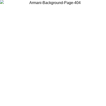
Scegli il Paese in cui ti trovi per visualizzare i contenuti locali e
acquistare online.
Paese
Continua
United States
Accedi con il tuo account e ottieni la spedizione gratuita sopra i 140 CHF