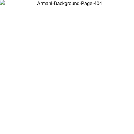
Scegli il Paese in cui ti trovi per visualizzare i contenuti locali e
acquistare online.
Paese
Continua
United States
Accedi con il tuo account e ottieni la spedizione gratuita sopra i 140 CHF