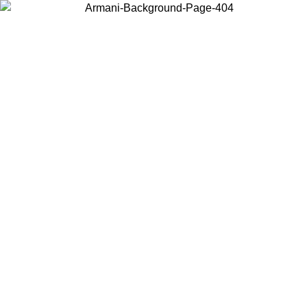
Scegli il Paese in cui ti trovi per visualizzare i contenuti locali e
acquistare online.
Paese
Continua
United States
Accedi con il tuo account e ottieni la spedizione gratuita sop
/08/2026
150€