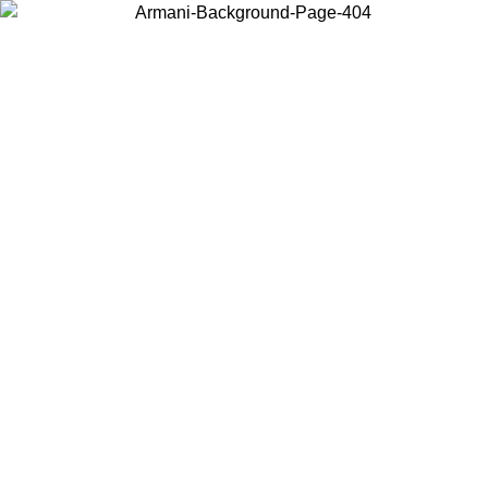
Scegli il Paese in cui ti trovi per visualizzare i contenuti locali e
acquistare online.
Paese
Continua
United States
PROMO ESCLUSIVA ONLINE FINO AL 02/09/2026