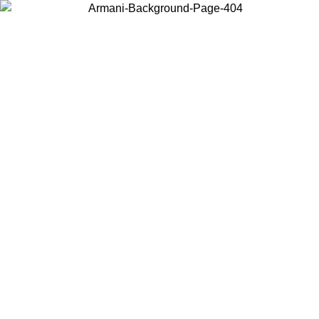
Scegli il Paese in cui ti trovi per visualizzare i contenuti locali e
acquistare online.
Paese
Continua
United States
Accedi con il tuo account e ottieni la spedizione gratuita sopra i
150€