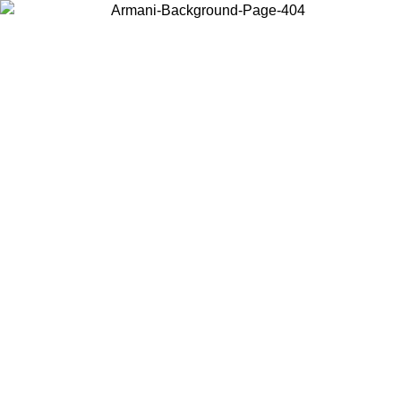
Scegli il Paese in cui ti trovi per visualizzare i contenuti locali e
acquistare online.
Paese
Continua
United States
PROMO ESCLUSIVA ONLINE FINO AL 02/09/2026