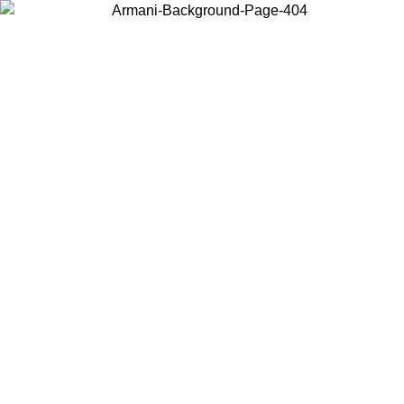
Scegli il Paese in cui ti trovi per visualizzare i contenuti locali e
acquistare online.
Paese
Continua
United States
Accedi con il tuo account e ottieni la spedi
INO AL 02/09/2026
150€