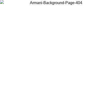
Scegli il Paese in cui ti trovi per visualizzare i contenuti locali e
acquistare online.
Paese
Continua
United States
Accedi con il tuo account e ottieni la spedizione gratuit
 02/09/2026
150€