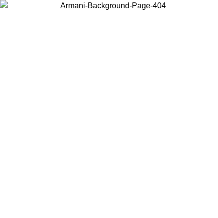
Scegli il Paese in cui ti trovi per visualizzare i contenuti locali e
acquistare online.
Paese
Continua
United States
Accedi con il tuo account e ottieni la spedi
INO AL 02/09/2026
150€