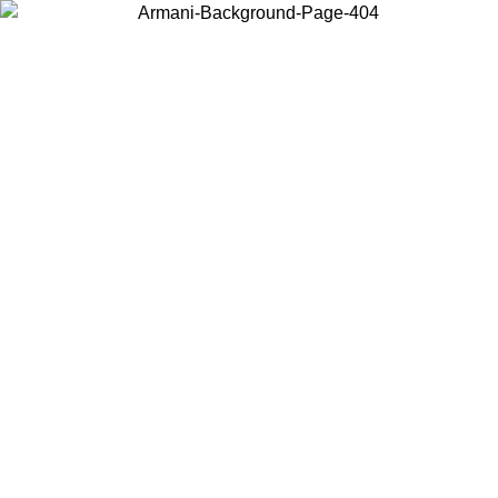
Scegli il Paese in cui ti trovi per visualizzare i contenuti locali e
acquistare online.
Paese
Continua
United States
PROMO ESCLUSIVA ONLINE FINO AL 02/09/2026