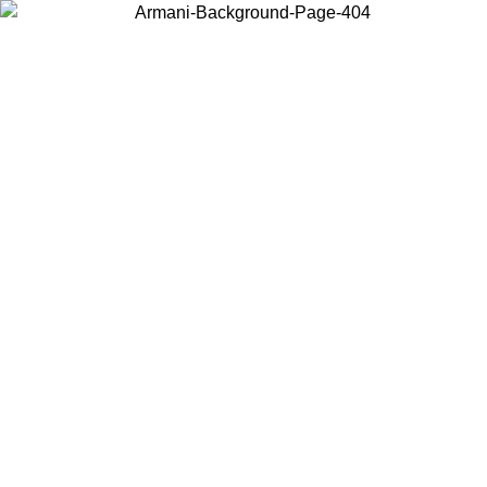
Scegli il Paese in cui ti trovi per visualizzare i contenuti locali e
acquistare online.
Paese
Continua
United States
PROMO ESCLUSIVA ONLINE FINO AL 02/09/2026