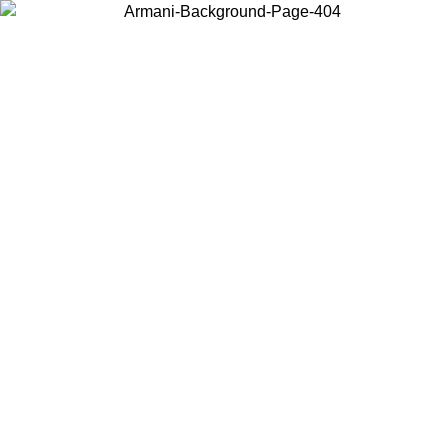
Scegli il Paese in cui ti trovi per visualizzare i contenuti locali e
acquistare online.
Paese
Continua
United States
Accedi con il tuo account e ottieni la 
E FINO AL 02/09/2026
150€