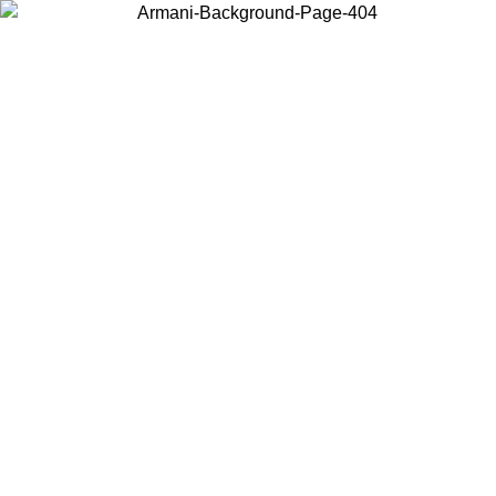
Scegli il Paese in cui ti trovi per visualizzare i contenuti locali e
acquistare online.
Paese
Continua
United States
Accedi con il tuo account e ottieni la spedizione gratuita sopra i
150€