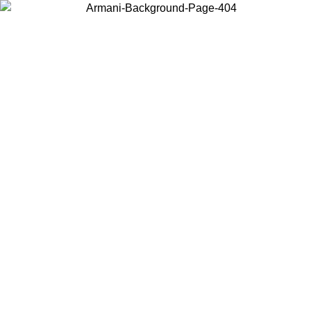
Scegli il Paese in cui ti trovi per visualizzare i contenuti locali e
acquistare online.
Paese
Continua
United States
Accedi con il tuo account e ottieni la spedizione gratuit
 02/09/2026
150€