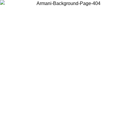
Scegli il Paese in cui ti trovi per visualizzare i contenuti locali e
acquistare online.
Paese
Continua
United States
Accedi con il tuo account e ottieni la spedizione gratuita sopra i
150€