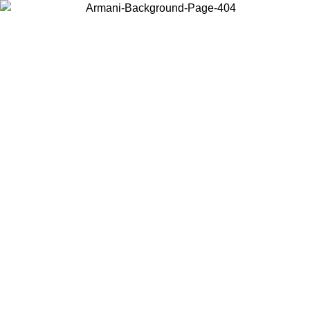
Scegli il Paese in cui ti trovi per visualizzare i contenuti locali e
acquistare online.
Paese
Continua
United States
Accedi con il tuo account e ottieni la spedizione gratuita sopra i 150€