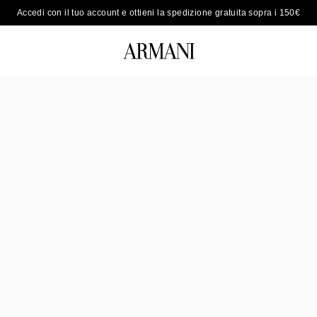
Accedi con il tuo account e ottieni la spedizione gratuita sopra i 150€