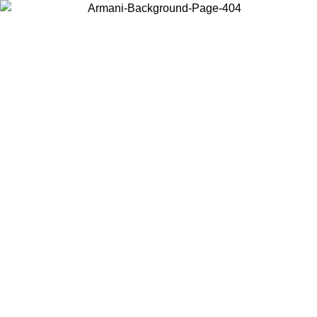
お住まいの国を選択して、現地のコンテンツを表示し、オンラインで
購入することができます。
国／地域
続ける
United States
アカウントにログインすると、税込11,000円以上のご注文で送料無
料