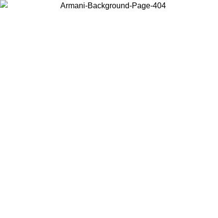
お住まいの国を選択して、現地のコンテンツを表示し、オンラインで
購入することができます。
国／地域
続ける
United States
アカウントにログインすると、税込11,000円以上のご注文で送料無
料