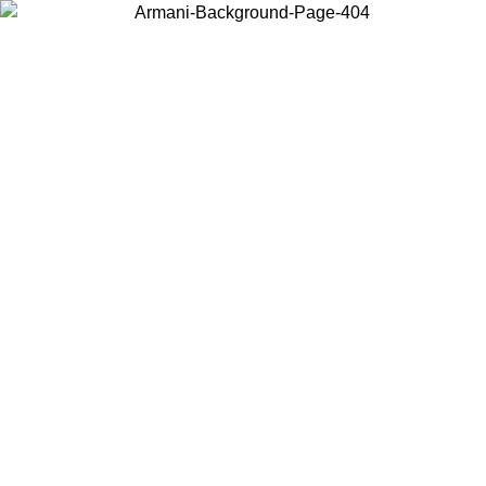
お住まいの国を選択して、現地のコンテンツを表示し、オンラインで
購入することができます。
国／地域
続ける
United States
アカウントにログインすると、税込11,000円以上のご注文で送料無
料