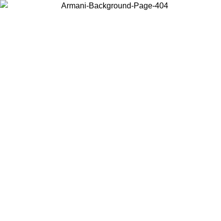
お住まいの国を選択して、現地のコンテンツを表示し、オンラインで
購入することができます。
国／地域
続ける
United States
アカウントにログインすると、税込11,000円以上のご注文で送料無
料