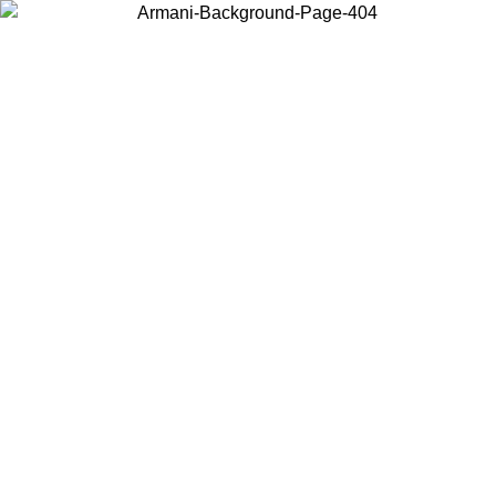
お住まいの国を選択して、現地のコンテンツを表示し、オンラインで
購入することができます。
国／地域
続ける
United States
アカウントにログインすると、税込11,000円以上のご注文で送料無
料