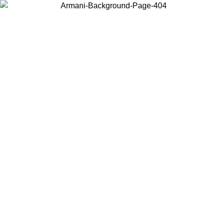
お住まいの国を選択して、現地のコンテンツを表示し、オンラインで
購入することができます。
国／地域
続ける
United States
アカウントにログインすると、税込11,000円以上のご注文で送料無
料