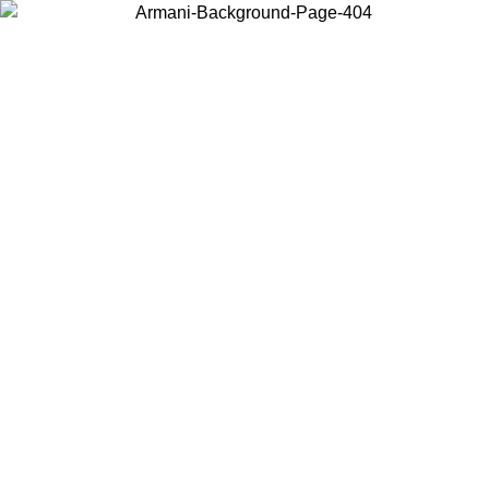
현지 콘텐츠를 보고 온라인으로 구매하려면 거주 중인 국가를 선택하세
요.
국가/지역
계속
United States