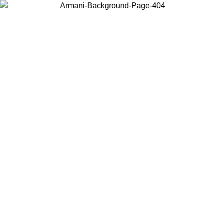
현지 콘텐츠를 보고 온라인으로 구매하려면 거주 중인 국가를 선택하세
요.
국가/지역
계속
United States