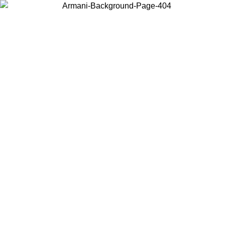
현지 콘텐츠를 보고 온라인으로 구매하려면 거주 중인 국가를 선택하세
요.
국가/지역
계속
United States