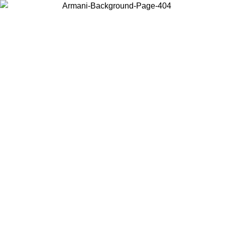
현지 콘텐츠를 보고 온라인으로 구매하려면 거주 중인 국가를 선택하세
요.
국가/지역
계속
United States