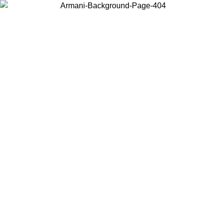
현지 콘텐츠를 보고 온라인으로 구매하려면 거주 중인 국가를 선택하세
요.
국가/지역
계속
United States