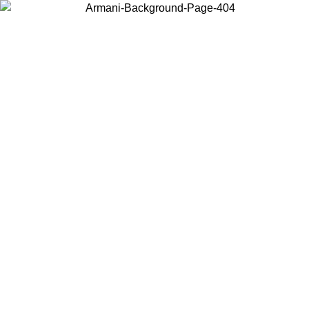
현지 콘텐츠를 보고 온라인으로 구매하려면 거주 중인 국가를 선택하세
요.
국가/지역
계속
United States