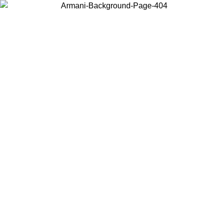
현지 콘텐츠를 보고 온라인으로 구매하려면 거주 중인 국가를 선택하세
요.
국가/지역
계속
United States