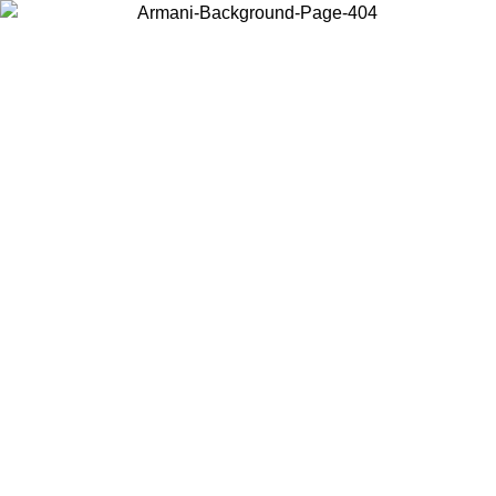
현지 콘텐츠를 보고 온라인으로 구매하려면 거주 중인 국가를 선택하세
요.
국가/지역
계속
United States