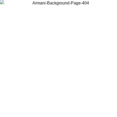
현지 콘텐츠를 보고 온라인으로 구매하려면 거주 중인 국가를 선택하세
요.
국가/지역
계속
United States