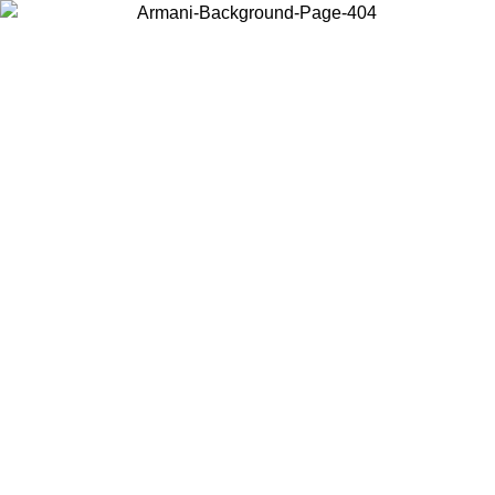
현지 콘텐츠를 보고 온라인으로 구매하려면 거주 중인 국가를 선택하세
요.
국가/지역
계속
United States