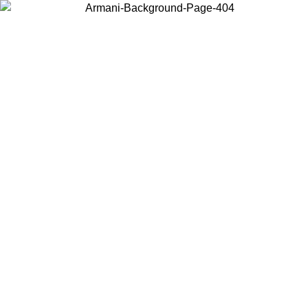
현지 콘텐츠를 보고 온라인으로 구매하려면 거주 중인 국가를 선택하세
요.
국가/지역
계속
United States