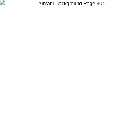
현지 콘텐츠를 보고 온라인으로 구매하려면 거주 중인 국가를 선택하세
요.
국가/지역
계속
United States