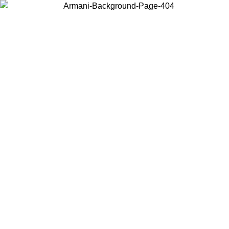
현지 콘텐츠를 보고 온라인으로 구매하려면 거주 중인 국가를 선택하세
요.
국가/지역
계속
United States