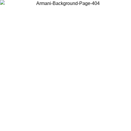
현지 콘텐츠를 보고 온라인으로 구매하려면 거주 중인 국가를 선택하세
요.
국가/지역
계속
United States