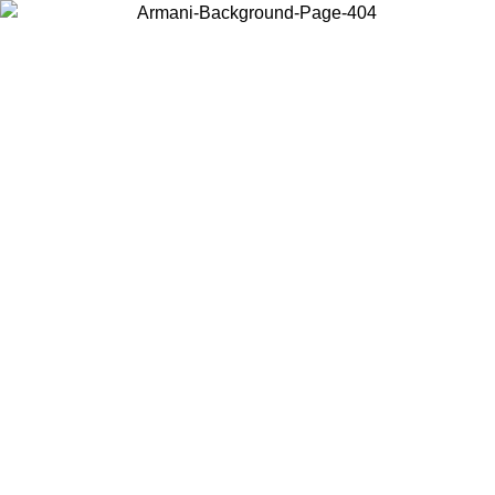
현지 콘텐츠를 보고 온라인으로 구매하려면 거주 중인 국가를 선택하세
요.
국가/지역
계속
United States