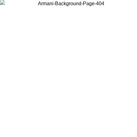
현지 콘텐츠를 보고 온라인으로 구매하려면 거주 중인 국가를 선택하세
요.
국가/지역
계속
United States