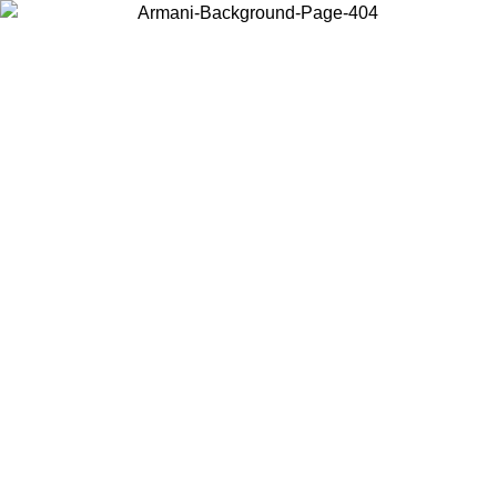
현지 콘텐츠를 보고 온라인으로 구매하려면 거주 중인 국가를 선택하세
요.
국가/지역
계속
United States