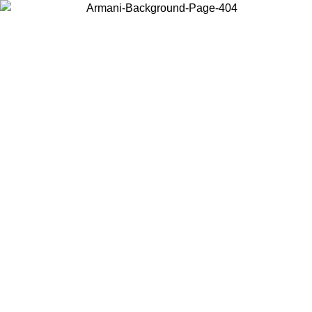
현지 콘텐츠를 보고 온라인으로 구매하려면 거주 중인 국가를 선택하세
요.
국가/지역
계속
United States