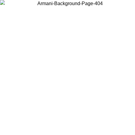
현지 콘텐츠를 보고 온라인으로 구매하려면 거주 중인 국가를 선택하세
요.
국가/지역
계속
United States