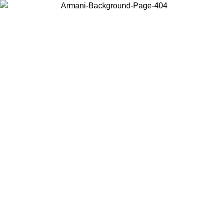
현지 콘텐츠를 보고 온라인으로 구매하려면 거주 중인 국가를 선택하세
요.
국가/지역
계속
United States