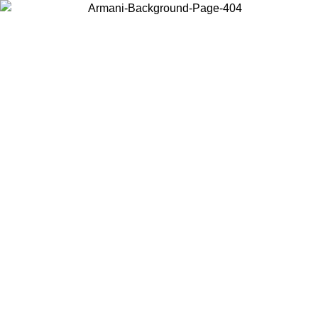
현지 콘텐츠를 보고 온라인으로 구매하려면 거주 중인 국가를 선택하세
요.
국가/지역
계속
United States