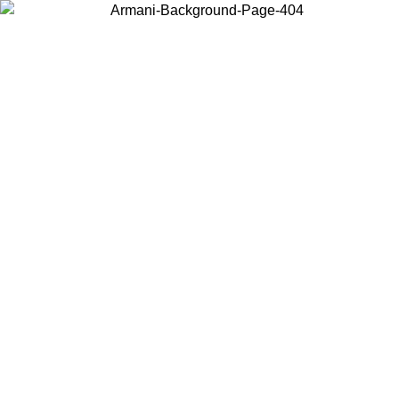
현지 콘텐츠를 보고 온라인으로 구매하려면 거주 중인 국가를 선택하세
요.
국가/지역
계속
United States