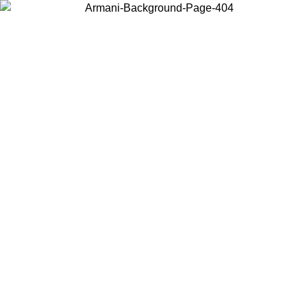
현지 콘텐츠를 보고 온라인으로 구매하려면 거주 중인 국가를 선택하세
요.
국가/지역
계속
United States