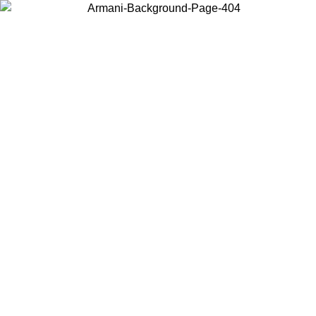
현지 콘텐츠를 보고 온라인으로 구매하려면 거주 중인 국가를 선택하세
요.
국가/지역
계속
United States