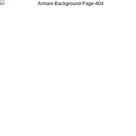
현지 콘텐츠를 보고 온라인으로 구매하려면 거주 중인 국가를 선택하세
요.
국가/지역
계속
United States