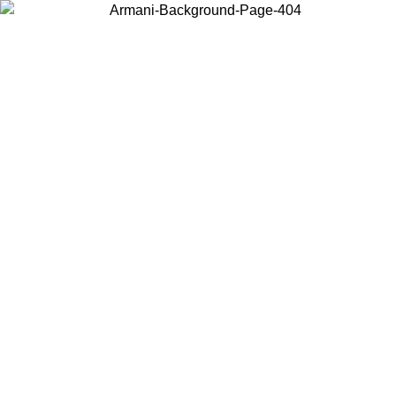
현지 콘텐츠를 보고 온라인으로 구매하려면 거주 중인 국가를 선택하세
요.
국가/지역
계속
United States