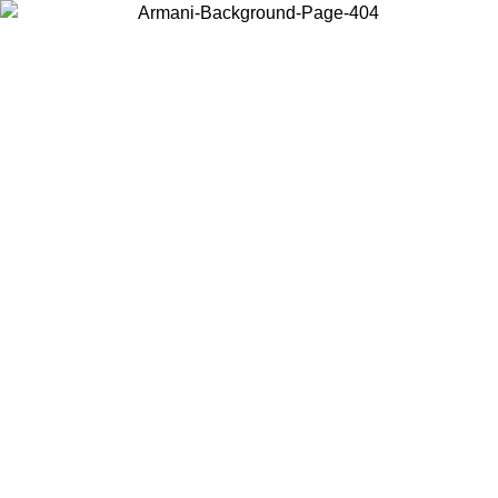
현지 콘텐츠를 보고 온라인으로 구매하려면 거주 중인 국가를 선택하세
요.
국가/지역
계속
United States